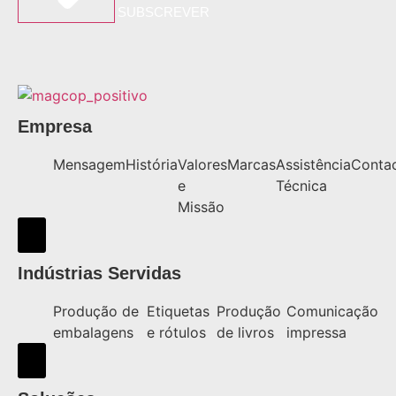
SUBSCREVER
Empresa
Mensagem
História
Valores
Marcas
Assistência
Conta
e
Técnica
Missão
Hamburger Toggle Menu
Indústrias Servidas
Produção de
Etiquetas
Produção
Comunicação
embalagens
e rótulos
de livros
impressa
Hamburger Toggle Menu