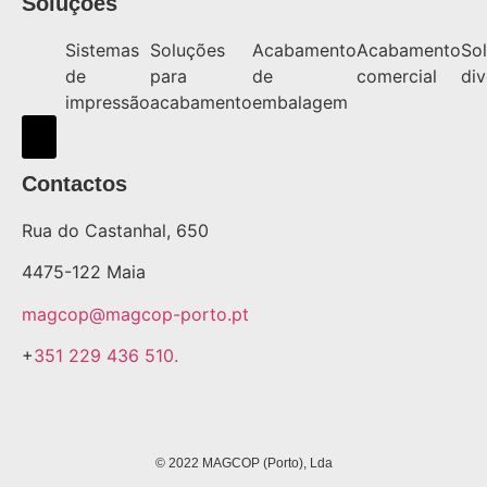
Soluções
Sistemas
Soluções
Acabamento
Acabamento
So
de
para
de
comercial
div
impressão
acabamento
embalagem
Hamburger Toggle Menu
Contactos
Rua do Castanhal, 650
4475-122 Maia
magcop@magcop-porto.pt
+
351 229 436 510.
© 2022 MAGCOP (Porto), Lda