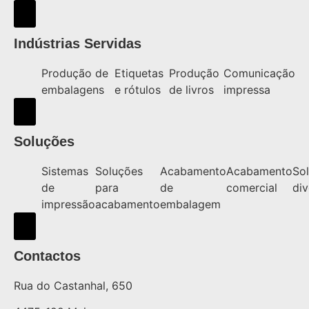
Hamburger Toggle Menu
Indústrias Servidas
Produção de
Etiquetas
Produção
Comunicação
embalagens
e rótulos
de livros
impressa
Hamburger Toggle Menu
Soluções
Sistemas
Soluções
Acabamento
Acabamento
So
de
para
de
comercial
div
impressão
acabamento
embalagem
Hamburger Toggle Menu
Contactos
Rua do Castanhal, 650