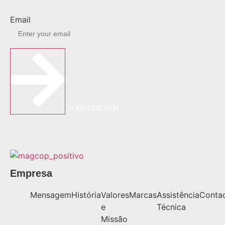
Email
SUBSCREVER
Empresa
Mensagem
História
Valores
Marcas
Assistência
Conta
e
Técnica
Missão