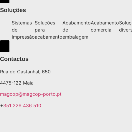
Soluções
Sistemas
Soluções
Acabamento
Acabamento
Soluç
de
para
de
comercial
diver
impressão
acabamento
embalagem
Hamburger Toggle Menu
Contactos
Rua do Castanhal, 650
4475-122 Maia
magcop@magcop-porto.pt
+
351 229 436 510.