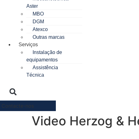
Aster
MBO
DGM
Atexco
Outras marcas
Serviços
Instalação de
equipamentos
Assistência
Técnica
Contacte-nos
Video Herzog & 