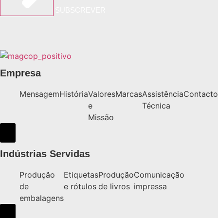
SUBSCREVER
Empresa
Mensagem
História
Valores
Marcas
Assistência
Contacto
e
Técnica
Missão
Hamburger Toggle Menu
Indústrias Servidas
Produção
Etiquetas
Produção
Comunicação
de
e rótulos
de livros
impressa
embalagens
Hamburger Toggle Menu